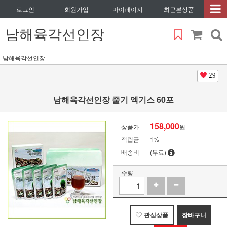
로그인
회원가입
마이페이지
최근본상품
남해육각선인장
남해육각선인장
29
남해육각선인장 줄기 엑기스 60포
158,000
상품가
원
적립금
1%
배송비
(무료)
수량
관심상품
장바구니