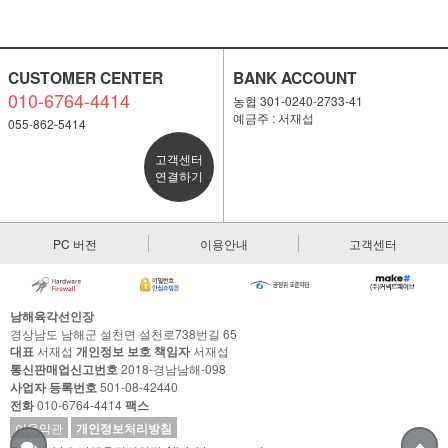
CUSTOMER CENTER
BANK ACCOUNT
010-6764-4414
농협 301-0240-2733-41
예금주 : 서재섭
055-862-5414
고객센터
연결하기
PC 버전
이용안내
고객센터
남해육각선인장
경상남도 남해군 설천면 설천로738번길 65
대표
서재섭
개인정보 보호 책임자
서재섭
통신판매업신고번호
2018-경남남해-098
사업자 등록번호
501-08-42440
전화
010-6764-4414
팩스
이용약관
개인정보처리방침